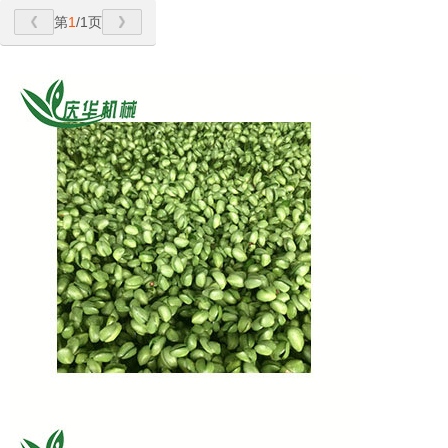
第
1
/1页